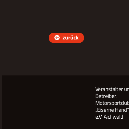
zurück
Veranstalter u
Betreiber:
Motorsportcl
„Eiserne Hand”
e.V. Aichwald