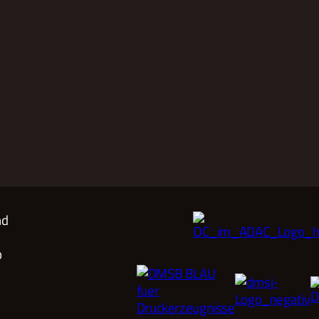
nd
ub