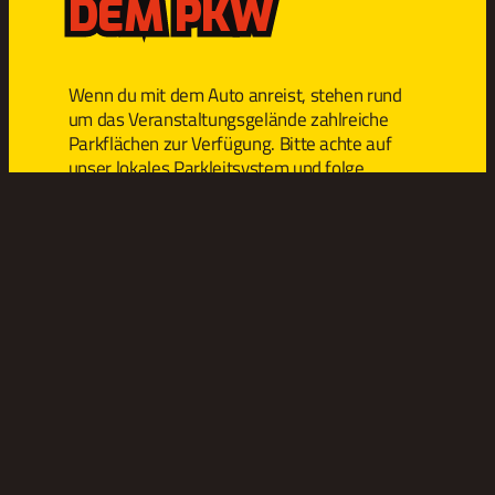
DEM PKW
Wenn du mit dem Auto anreist, stehen rund
um das Veranstaltungsgelände zahlreiche
Parkflächen zur Verfügung. Bitte achte auf
unser lokales Parkleitsystem und folge
unbedingt den Anweisungen unserer Ordner.
Sie weisen dir den nächsten freien Stellplatz
zu, um einen reibungslosen Verkehrsfluss zu
garantieren.
GEBÜHREN
KURZE
LAUFWEGE
Alle Parkplätze
vor Ort sind für
Das
Besucher des
Veranstaltungsgelände
Motocross
ist von allen
Aichwald
Parkplätzen und