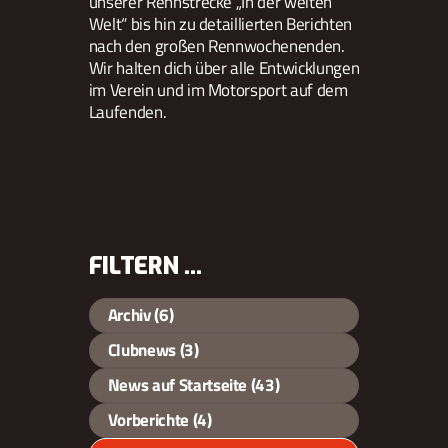
unserer Rennstrecke „In der weiten
Welt“ bis hin zu detaillierten Berichten
nach den großen Rennwochenenden.
Wir halten dich über alle Entwicklungen
im Verein und im Motorsport auf dem
Laufenden.
FILTERN …
Filter by Category (Multiple selections allowed)
Archiv
(6)
Clubnews
(3)
News auf Startseite
(43)
Vorberichte
(4)